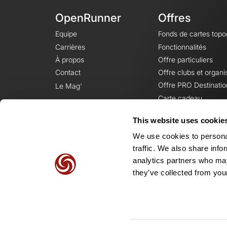
OpenRunner
Offres
Equipe
Fonds de cartes top
Carrières
Fonctionnalités
À propos
Offre particuliers
Contact
Offre clubs et organi
Offre PRO Destinatio
Le Mag'
Carte cadeau
This website uses cookie
We use cookies to personal
traffic. We also share info
analytics partners who may
they’ve collected from your