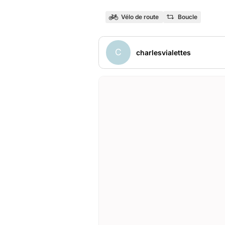
Vélo de route
Boucle
C
charlesvialettes