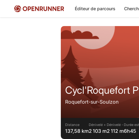
Éditeur de parcours
Cherch
Cycl'Roquefort 
Roquefort-sur-Soulzon
Distance
Dénivelé +
Dénivelé -
Durée es
137,58 km
2 103 m
2 112 m
6h45