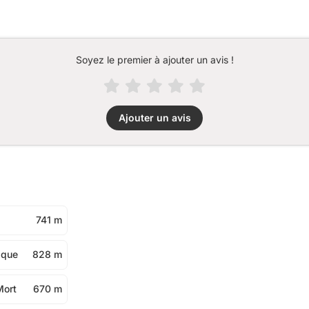
Soyez le premier à ajouter un avis !
Ajouter un avis
741 m
sque
828 m
Mort
670 m