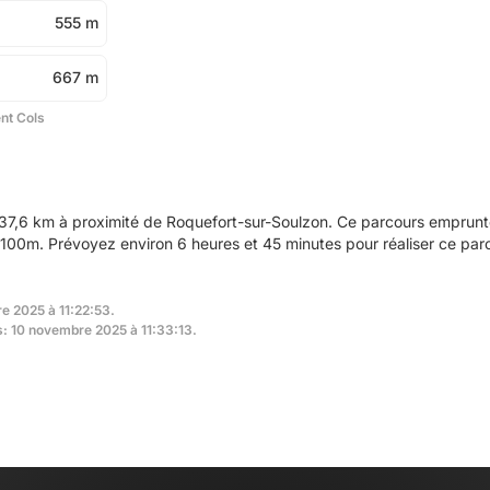
555 m
667 m
ent Cols
37,6 km à proximité de Roquefort-sur-Soulzon. Ce parcours emprunte
100m. Prévoyez environ 6 heures et 45 minutes pour réaliser ce par
e 2025 à 11:22:53.
rs: 10 novembre 2025 à 11:33:13.