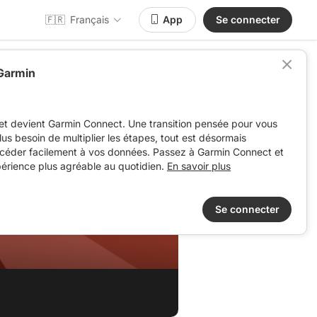
🇫🇷
Français
App
Se connecter
 Garmin
et devient Garmin Connect. Une transition pensée pour vous
 plus besoin de multiplier les étapes, tout est désormais
ccéder facilement à vos données. Passez à Garmin Connect et
périence plus agréable au quotidien.
En savoir plus
Se connecter