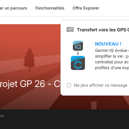
er un parcours
Fonctionnalités
Offre Explorer
Transfert vers les GPS
NOUVEAU !
Garmin IQ évolue 
simplifier la vie :
centralisé pour a
profitez d’une ex
Projet GP 26 - Cénomes
Ne plus afficher ce message
tim.