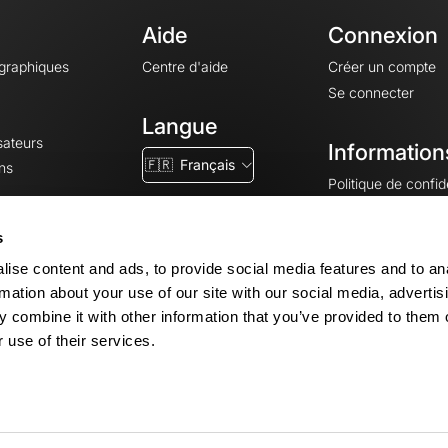
Aide
Connexion
ographiques
Centre d'aide
Créer un compte
Se connecter
Langue
sateurs
Information
🇫🇷
Français
ns
Politique de confide
CGV
CGU
s
Mentions légales
ise content and ads, to provide social media features and to an
Paramètres des co
rmation about your use of our site with our social media, advertis
 combine it with other information that you’ve provided to them o
 use of their services.
© 2026 OpenRunner - Version 7.31.3