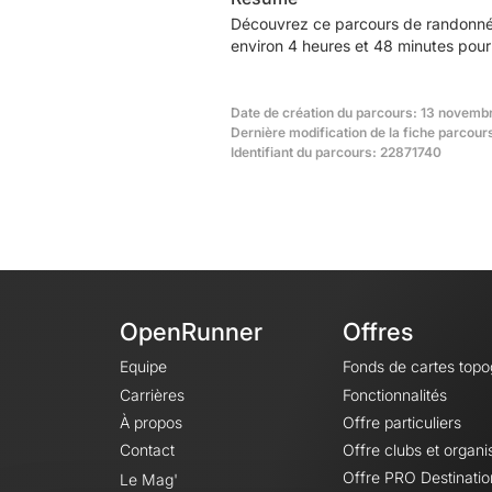
Découvrez ce parcours de randonnée
environ 4 heures et 48 minutes pour 
Date de création du parcours: 13 novemb
Dernière modification de la fiche parcou
Identifiant du parcours: 22871740
OpenRunner
Offres
Equipe
Fonds de cartes top
Carrières
Fonctionnalités
À propos
Offre particuliers
Contact
Offre clubs et organi
Offre PRO Destinatio
Le Mag'