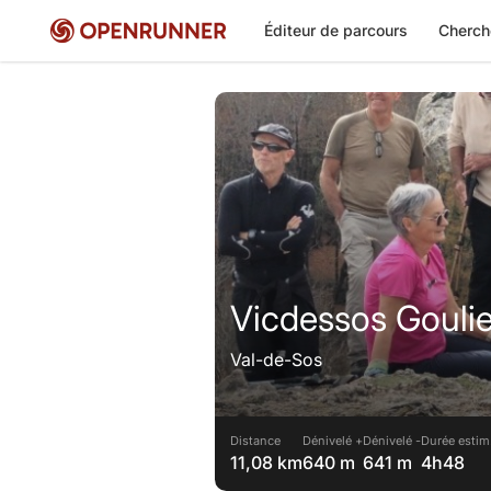
Éditeur de parcours
Cherch
Vicdessos Goulie
Val-de-Sos
Distance
Dénivelé +
Dénivelé -
Durée estim
11,08 km
640 m
641 m
4h48