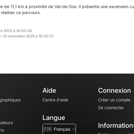
 de 11,1 km à proximité de Val-de-Sos. Il présente une ascension 
réaliser ce parcours.
re 2025 à 16:03:36.
rs: 13 novembre 2025 à 18:25:37.
Aide
Connexion
ographiques
Centre d'aide
Créer un compte
Se connecter
Langue
sateurs
Information
🇫🇷
Français
ns