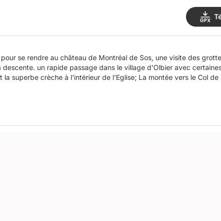
T
 pour se rendre au château de Montréal de Sos, une visite des grott
 la descente. un rapide passage dans le village d'Olbier avec certaine
 la superbe crèche à l'intérieur de l'Eglise; La montée vers le Col de R
ppeler l'histoire des mineurs sur Rancié , avant de grimper vers