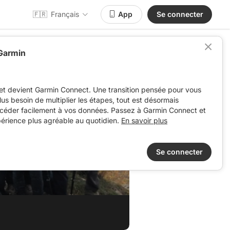
🇫🇷
Français
App
Se connecter
 Garmin
et devient Garmin Connect. Une transition pensée pour vous
 plus besoin de multiplier les étapes, tout est désormais
ccéder facilement à vos données. Passez à Garmin Connect et
périence plus agréable au quotidien.
En savoir plus
Se connecter