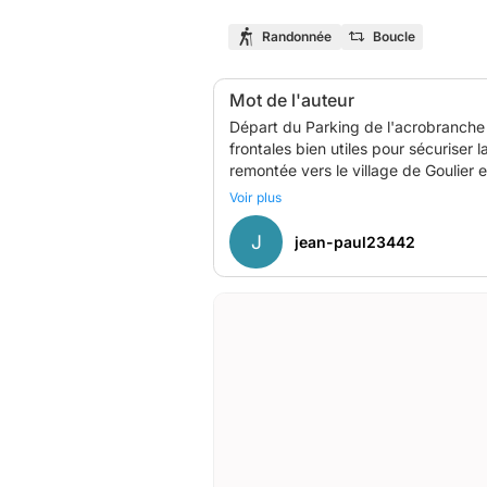
Randonnée
Boucle
Mot de l'auteur
Départ du Parking de l'acrobranche
frontales bien utiles pour sécuriser
remontée vers le village de Goulier et
pause déjeuné qui a suivie. Puis la descente sur le village de SEM pour se ra
Voir plus
J
jean-paul23442