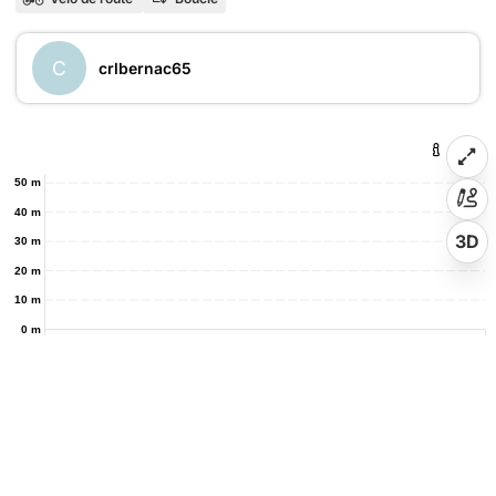
C
crlbernac65
50 m
40 m
3D
30 m
20 m
10 m
0 m