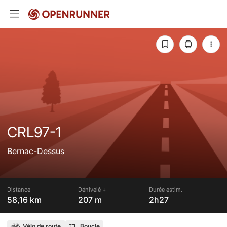
CRL97-1
Bernac-Dessus
Distance
Dénivelé +
Durée estim.
58,16 km
207 m
2h27
Vélo de route
Boucle