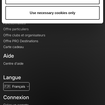
Le Mag'
Offres
Use necessary cookies only
Fonds de cartes topographiques
Fonctionnalités
Offre particuliers
Offre clubs et organisateurs
Offre PRO Destinations
Carte cadeau
Aide
Centre d'aide
Langue
🇫🇷
Français
Connexion
Créer un compte