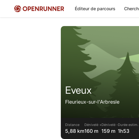
Éditeur de parcours
Cherch
Eveux
Fleurieux-sur-l'Arbresle
Distance
Dénivelé +
Dénivelé -
Durée estim.
5,88 km
160 m
159 m
1h53