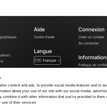
Aide
Connexion
ographiques
Centre d'aide
Créer un compte
Se connecter
Langue
sateurs
Information
🇫🇷
Français
ns
Politique de confide
CGV
CGU
s
Mentions légales
ise content and ads, to provide social media features and to an
Paramètres des co
rmation about your use of our site with our social media, advertis
 combine it with other information that you’ve provided to them o
 use of their services.