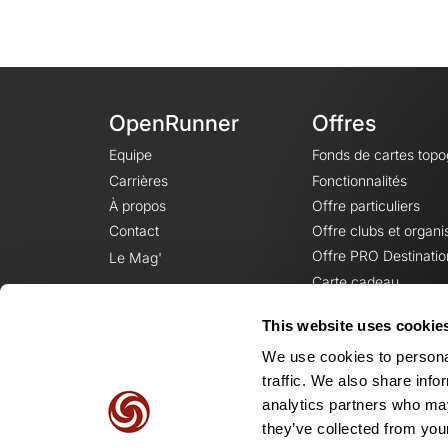
OpenRunner
Offres
Equipe
Fonds de cartes top
Carrières
Fonctionnalités
À propos
Offre particuliers
Contact
Offre clubs et organi
Offre PRO Destinatio
Le Mag'
Carte cadeau
This website uses cookie
We use cookies to personal
traffic. We also share info
analytics partners who may
they’ve collected from your