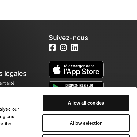
Suivez-nous
s légales
ntialité
Allow all cookies
alyse our
okies
ing and
Allow selection
r that