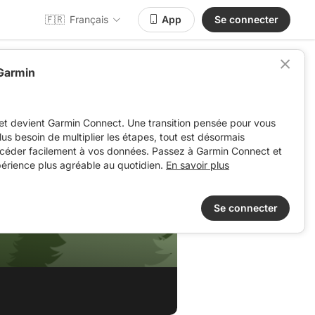
🇫🇷
Français
App
Se connecter
 Garmin
et devient Garmin Connect. Une transition pensée pour vous
 plus besoin de multiplier les étapes, tout est désormais
ccéder facilement à vos données. Passez à Garmin Connect et
périence plus agréable au quotidien.
En savoir plus
Se connecter