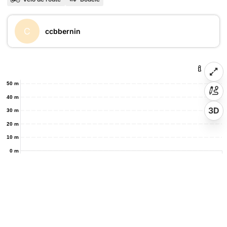
C
ccbbernin
50 m
40 m
3D
30 m
20 m
10 m
0 m