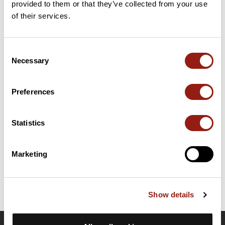
provided to them or that they’ve collected from your use
45 km
Col de la Croix de la Serra
1 049 m
of their services.
Cols extraits du catalogue du Club des Cent Cols
Consent
Necessary
Selection
Résumé
Découvrez ce parcours de vélo de 60,7 km à proximité de Les
Moussières. Ce parcours emprunte 60,2 km de routes. Il
Preferences
présente une ascension cumulée de plus de 1320m. Prévoyez
environ 3 heures et 13 minutes pour réaliser ce parcours.
Statistics
Date de création du parcours: 25 novembre 2025 à 08:55:18.
Dernière modification de la fiche parcours: 15 juin 2026 à 17:43:28.
Marketing
Identifiant du parcours: 22931962
Show details