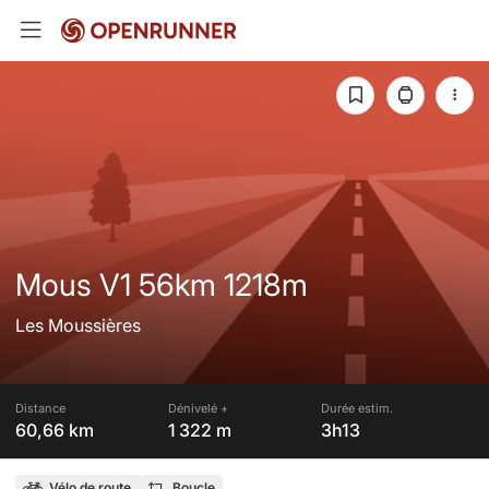
Mous V1 56km 1218m
Les Moussières
Distance
Dénivelé +
Durée estim.
60,66 km
1 322 m
3h13
Vélo de route
Boucle