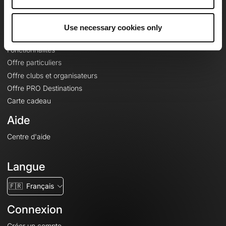
Le Mag'
Offres
Use necessary cookies only
Fonds de cartes topographiques
Fonctionnalités
Offre particuliers
Offre clubs et organisateurs
Offre PRO Destinations
Carte cadeau
Aide
Centre d'aide
Langue
🇫🇷
Français
Connexion
Créer un compte