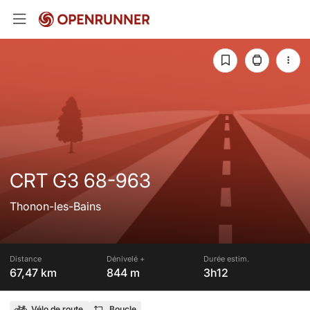
CRT G3 68-963
Thonon-les-Bains
Distance
Dénivelé +
Durée estim.
67,47 km
844 m
3h12
Vélo de route
Boucle