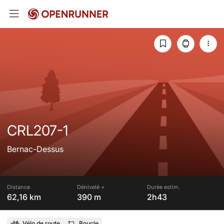
CRL207-1
Bernac-Dessus
Distance
Dénivelé +
Durée estim.
62,16 km
390 m
2h43
Vélo de route
Boucle