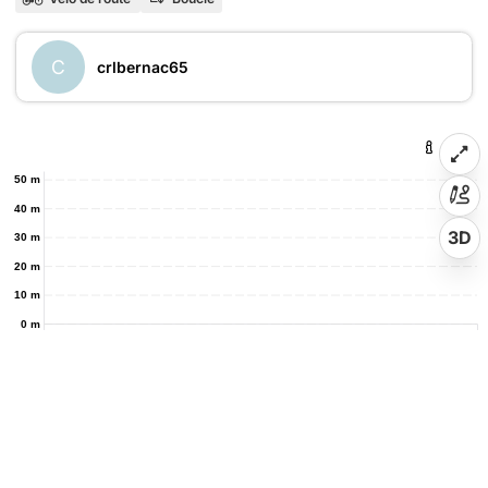
C
crlbernac65
50 m
40 m
3D
30 m
20 m
10 m
0 m