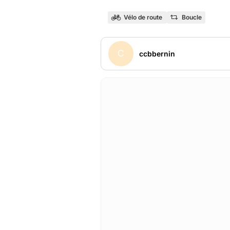
Vélo de route
Boucle
C
ccbbernin