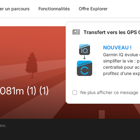
er un parcours
Fonctionnalités
Offre Explorer
Transfert vers les GPS
NOUVEAU !
Garmin IQ évolue 
simplifier la vie :
centralisé pour a
profitez d’une ex
81m (1) (1)
Ne plus afficher ce message
tim.