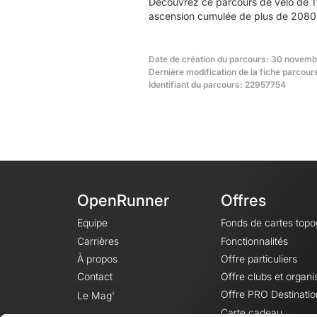
Découvrez ce parcours de vélo de 1
ascension cumulée de plus de 2080m
Date de création du parcours: 30 novemb
Dernière modification de la fiche parcour
Identifiant du parcours: 22957754
OpenRunner
Offres
Equipe
Fonds de cartes top
Carrières
Fonctionnalités
À propos
Offre particuliers
Contact
Offre clubs et organi
Offre PRO Destinatio
Le Mag'
Carte cadeau