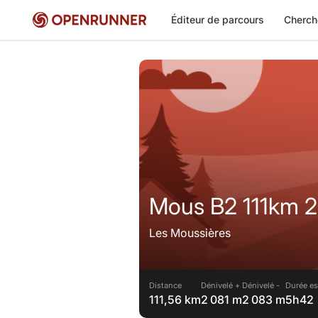
Éditeur de parcours
Cherch
Mous B2 111km 20
Les Moussières
Distance
Dénivelé +
Dénivelé -
Durée es
111,56 km
2 081 m
2 083 m
5h42