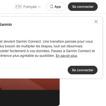
🇫🇷
Français
App
Se connecter
 Garmin
et devient Garmin Connect. Une transition pensée pour vous
 plus besoin de multiplier les étapes, tout est désormais
ccéder facilement à vos données. Passez à Garmin Connect et
périence plus agréable au quotidien.
En savoir plus
Se connecter