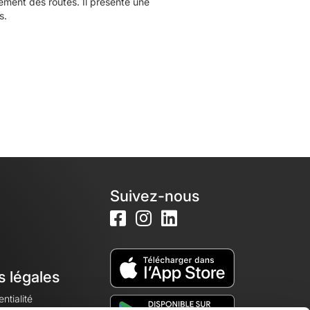
ment des routes. Il présente une
s.
Suivez-nous
s légales
ntialité