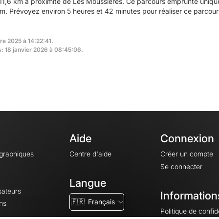
11,6 km à proximité de Les Moussières. Ce parcours emprunte unique
. Prévoyez environ 5 heures et 42 minutes pour réaliser ce parcour
re 2025 à 14:22:41.
s: 18 janvier 2026 à 08:45:06.
Aide
Connexion
ographiques
Centre d'aide
Créer un compte
Se connecter
Langue
sateurs
Information
🇫🇷
Français
ns
Politique de confide