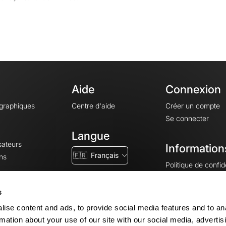
Aide
Connexion
ographiques
Centre d'aide
Créer un compte
Se connecter
Langue
sateurs
Information
🇫🇷
Français
ns
Politique de confide
CGV
CGU
s
Mentions légales
ise content and ads, to provide social media features and to an
Paramètres des co
rmation about your use of our site with our social media, advertis