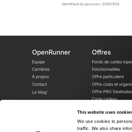
Identifiant du parcours: 22957924
OpenRunner
Offres
Equipe
Fonds de cartes top
Carrières
Fonctionnalités
À propos
Offre particuliers
Contact
Offre clubs et organi
Offre PRO Destinatio
Le Mag'
Carte cadeau
This website uses cookie
We use cookies to personal
traffic. We also share info