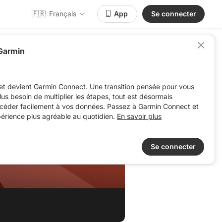
🇫🇷
Français
App
Se connecter
 Garmin
et devient Garmin Connect. Une transition pensée pour vous
 plus besoin de multiplier les étapes, tout est désormais
ccéder facilement à vos données. Passez à Garmin Connect et
périence plus agréable au quotidien.
En savoir plus
Se connecter