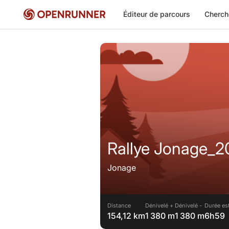
Éditeur de parcours
Cherch
Rallye Jonage_
Jonage
Distance
Dénivelé +
Dénivelé -
Durée es
154,12 km
1 380 m
1 380 m
6h59