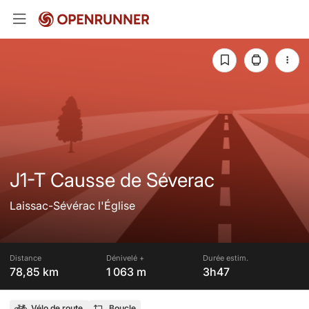
J1-T Causse de Séverac
Laissac-Sévérac l'Église
Distance
Dénivelé +
Durée estim.
78,85 km
1 063 m
3h47
Vélo de route
Boucle