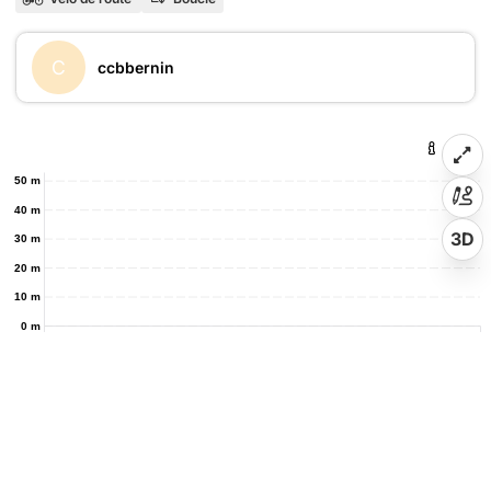
C
ccbbernin
50 m
40 m
3D
30 m
20 m
10 m
0 m