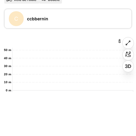
C
ccbbernin
50 m
40 m
3D
30 m
20 m
10 m
0 m