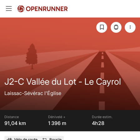
J2-C Vallée du Lot - Le Cayrol
Laissac-Sévérac l'Église
Distance
Dénivelé +
Durée estim.
91,04 km
1 396 m
4h28
Vélo de route
Boucle