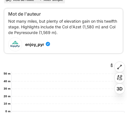
Mot de l'auteur
Not many miles, but plenty of elevation gain on this twelfth
stage. Highlights include the Col d'Azet (1,580 m) and Col
enjoy_pyr
50 m
40 m
3D
30 m
20 m
10 m
0 m