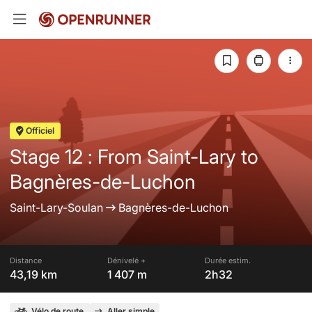
Officiel
Stage 12 : From Saint-Lary to
Bagnères-de-Luchon
Saint-Lary-Soulan
Bagnères-de-Luchon
Distance
Dénivelé +
Durée estim.
43,19 km
1 407 m
2h32
Vélo de route
Aller simple