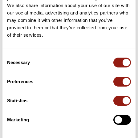
We also share information about your use of our site with
our social media, advertising and analytics partners who
may combine it with other information that you’ve
Cols le long du parcours
provided to them or that they’ve collected from your use
of their services.
11 km
Col d'Azet
1 580 m
29 km
Col de Peyresourde
1 569 m
Consent
Necessary
Cols extraits du catalogue du Club des Cent Cols
Selection
Preferences
Résumé
Découvrez ce parcours de vélo de 43,2 km qui débute à Saint-
Lary-Soulan et se termine à Bagnères-de-Luchon. Ce parcours
Statistics
emprunte uniquement des routes. Il présente une ascension
cumulée de plus de 1400m. Prévoyez environ 2 heures et 32
minutes pour réaliser ce parcours.
Marketing
Date de création du parcours: 2 décembre 2025 à 15:21:59.