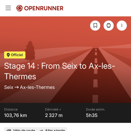
Officiel
Stage 14 : From Seix to Ax-les-
Thermes
Seix
Ax-les-Thermes
Distance
Dénivelé +
Durée estim.
103,76 km
2 327 m
5h35
Vélo de route
Aller simple