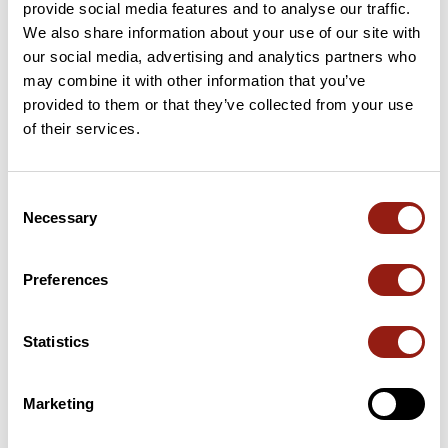
provide social media features and to analyse our traffic.
We also share information about your use of our site with
Cols le long du parcours
our social media, advertising and analytics partners who
may combine it with other information that you’ve
28 km
Col d'Agnes
1 570 m
provided to them or that they’ve collected from your use
of their services.
36 km
Port de Lers
1 517 m
Consent
75 km
Pas de Souloumbrie
911 m
Necessary
Selection
Cols extraits du catalogue du Club des Cent Cols
Preferences
Résumé
Découvrez ce parcours de vélo de 103,8 km qui débute à Seix
Statistics
et se termine à Ax-les-Thermes. Ce parcours emprunte
uniquement des routes. Il présente une ascension cumulée de
plus de 2320m. Prévoyez environ 5 heures et 35 minutes pour
Marketing
réaliser ce parcours.