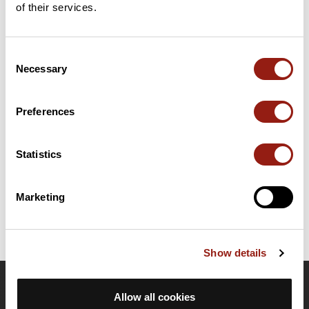
of their services.
Consent
Résumé
Necessary
Selection
Découvrez ce parcours de 308,1 km qui débute à Espot et se
termine à Isaba/Izaba. Ce parcours emprunte 261 km de routes
et 0,2 km de pistes forestières. Il présente une ascension
Preferences
cumulée de plus de 6910m.
Statistics
Date de création du parcours: 3 décembre 2025 à 12:46:03.
Dernière modification de la fiche parcours: 24 juillet 2026 à 12:59:35.
Identifiant du parcours: 22973131
Marketing
Show details
OpenRunner
Allow all cookies