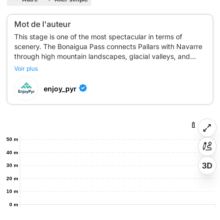
Mot de l'auteur
This stage is one of the most spectacular in terms of
scenery. The Bonaigua Pass connects Pallars with Navarre
through high mountain landscapes, glacial valleys, and
historic passes. You will go through Esterri d'Àneu and
Voir plus
descend into the Roncal Valley, where Burgui and Isaba
have kept a strong cultural identity linked to wooden rafts
enjoy_pyr
(almadías), transhumance, and Pyrenean architecture. The
50 m
40 m
3D
30 m
20 m
10 m
0 m