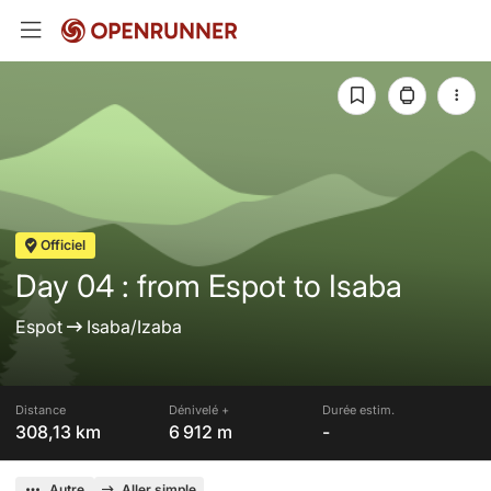
Officiel
Day 04 : from Espot to Isaba
Espot
Isaba/Izaba
Distance
Dénivelé +
Durée estim.
308,13 km
6 912 m
-
Autre
Aller simple