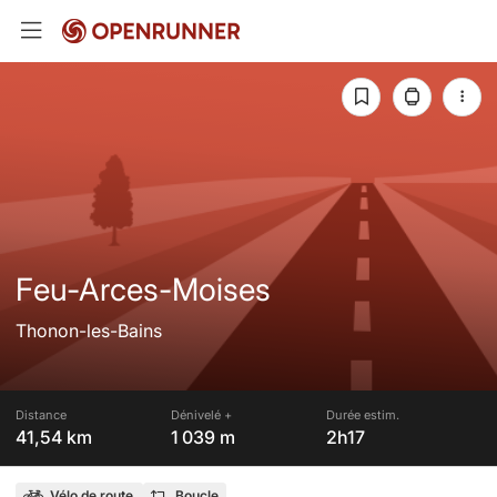
Feu-Arces-Moises
Thonon-les-Bains
Distance
Dénivelé +
Durée estim.
41,54 km
1 039 m
2h17
Vélo de route
Boucle