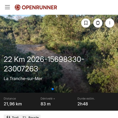
22 Km 2026-15698330-
23007263
La Tranche-sur-Mer
Distance
Dénivelé +
Durée estim.
21,96 km
83 m
2h48
Trail
Boucle