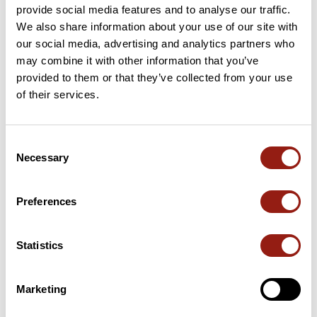
provide social media features and to analyse our traffic.
We also share information about your use of our site with
our social media, advertising and analytics partners who
may combine it with other information that you’ve
Avis des utilisateurs
provided to them or that they’ve collected from your use
of their services.
Soyez le premier à ajouter un avis !
Consent
Necessary
Selection
Ajouter un avis
Preferences
Résumé
Statistics
Découvrez ce parcours de trail de 22 km à proximité de La
Tranche-sur-Mer. Prévoyez environ 2 heures et 48 minutes pour
réaliser ce parcours.
Marketing