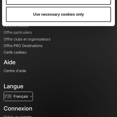
Le Mag'
Offres
Use necessary cookies only
Fonds de cartes topographiques
Fonctionnalités
Offre particuliers
Offre clubs et organisateurs
Offre PRO Destinations
Carte cadeau
Aide
Centre d'aide
Langue
🇫🇷
Français
Connexion
Créer un compte