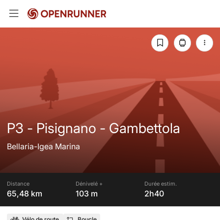
P3 - Pisignano - Gambettola
Bellaria-Igea Marina
Distance
Dénivelé +
Durée estim.
65,48 km
103 m
2h40
Vélo de route
Boucle