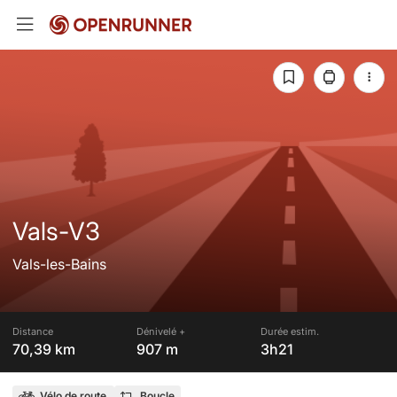
Vals-V3
Vals-les-Bains
Distance
Dénivelé +
Durée estim.
70,39 km
907 m
3h21
Vélo de route
Boucle