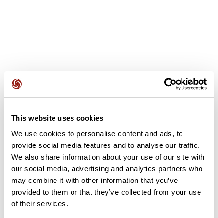
Avis des utilisateurs
Soyez le premier à ajouter un avis !
This website uses cookies
We use cookies to personalise content and ads, to
provide social media features and to analyse our traffic.
We also share information about your use of our site with
Ajouter un avis
our social media, advertising and analytics partners who
may combine it with other information that you’ve
provided to them or that they’ve collected from your use
Résumé
of their services.
Découvrez ce parcours de vélo de 70,4 km à proximité de Vals-