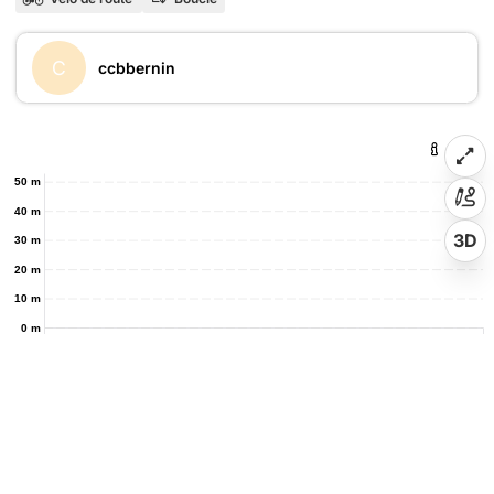
C
ccbbernin
50 m
40 m
3D
30 m
20 m
10 m
0 m