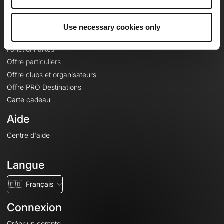
Le Mag'
Offres
Use necessary cookies only
Fonds de cartes topographiques
Fonctionnalités
Offre particuliers
Offre clubs et organisateurs
Offre PRO Destinations
Carte cadeau
Aide
Centre d'aide
Langue
🇫🇷
Français
Connexion
Créer un compte