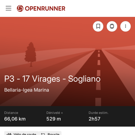
P3 - 17 Virages - Sogliano
Bellaria-Igea Marina
Distance
Dénivelé +
Durée estim.
66,06 km
529 m
2h57
Vélo de route
Boucle