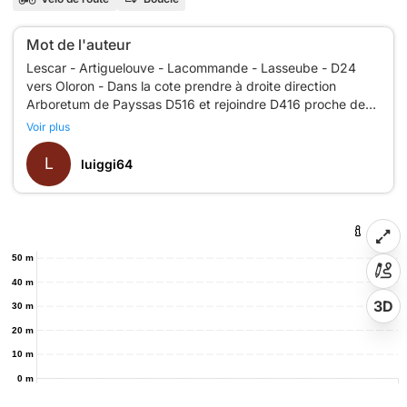
Mot de l'auteur
Lescar - Artiguelouve - Lacommande - Lasseube - D24
vers Oloron - Dans la cote prendre à droite direction
Arboretum de Payssas D516 et rejoindre D416 proche de
Ogeu -D920 - Busy -D232 vers Bescat - Sevignac - Ste
Voir plus
Colome - D287 - Puis D288 vers Arros Nay - Baliros -
L
luiggi64
50 m
40 m
3D
30 m
20 m
10 m
0 m