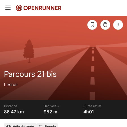
Parcours 21 bis
Lescar
Distance
Dénivelé +
Durée estim.
86,47 km
952 m
4h01
Vélo de route
Boucle