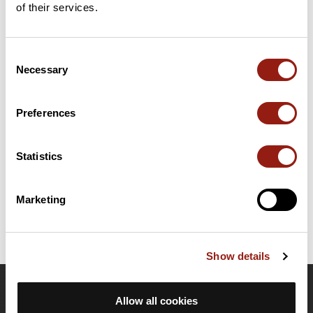
of their services.
Consent
Résumé
Necessary
Selection
Découvrez ce parcours de vélo de 86,5 km à proximité de
Lescar. Ce parcours emprunte 84,8 km de routes. Il présente
une ascension cumulée de plus de 950m. Prévoyez environ 4
Preferences
heures et 1 minute pour réaliser ce parcours.
Statistics
Date de création du parcours: 4 janvier 2026 à 17:11:36.
Dernière modification de la fiche parcours: 4 janvier 2026 à 17:31:06.
Identifiant du parcours: 23128232
Marketing
Show details
OpenRunner
Allow all cookies