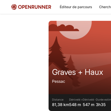
Éditeur de parcours
Cherch
Graves + Haux
Pessac
Distance
Dénivelé +
Dénivelé -
Durée estim
81,38 km
548 m
547 m
3h35