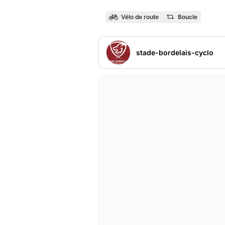
Vélo de route
Boucle
stade-bordelais-cyclo