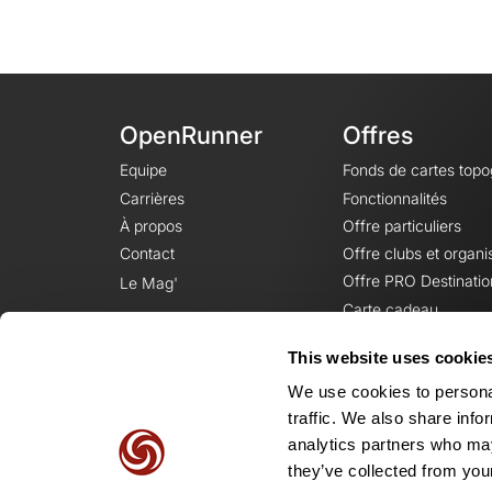
OpenRunner
Offres
Equipe
Fonds de cartes top
Carrières
Fonctionnalités
À propos
Offre particuliers
Contact
Offre clubs et organi
Offre PRO Destinatio
Le Mag'
Carte cadeau
This website uses cookie
We use cookies to personal
traffic. We also share info
analytics partners who may
they’ve collected from your