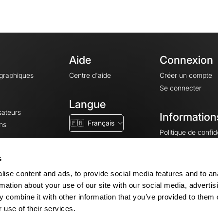
Aide
Connexion
ographiques
Centre d'aide
Créer un compte
Se connecter
Langue
sateurs
Information
🇫🇷
Français
ns
Politique de confide
CGV
CGU
s
Mentions légales
ise content and ads, to provide social media features and to an
Paramètres des co
rmation about your use of our site with our social media, advertis
 combine it with other information that you’ve provided to them o
 use of their services.