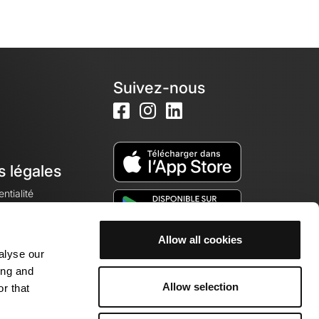
Suivez-nous
s légales
ntialité
Allow all cookies
alyse our
okies
ing and
Allow selection
r that