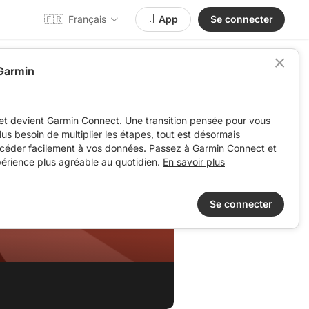
🇫🇷
Français
App
Se connecter
 Garmin
et devient Garmin Connect. Une transition pensée pour vous
 plus besoin de multiplier les étapes, tout est désormais
ccéder facilement à vos données. Passez à Garmin Connect et
périence plus agréable au quotidien.
En savoir plus
Se connecter