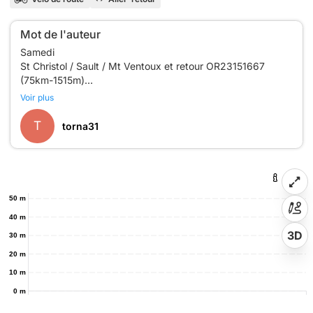
Mot de l'auteur
Samedi
St Christol / Sault / Mt Ventoux et retour OR23151667
(75km-1515m)
Voir plus
T
torna31
50 m
40 m
3D
30 m
20 m
10 m
0 m