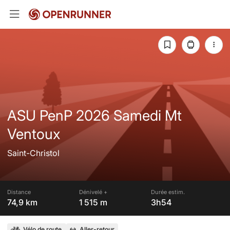
ASU PenP 2026 Samedi Mt
Ventoux
Saint-Christol
Distance
Dénivelé +
Durée estim.
74,9 km
1 515 m
3h54
Vélo de route
Aller-retour