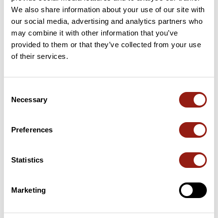
We also share information about your use of our site with
our social media, advertising and analytics partners who
may combine it with other information that you’ve
provided to them or that they’ve collected from your use
Cols le long du parcours
of their services.
37 km
Col des Tempêtes
1 829 m
Consent
38 km
Col des Tempêtes
1 829 m
Necessary
Selection
Cols extraits du catalogue du Club des Cent Cols
Preferences
Résumé
Découvrez ce parcours de vélo de 74,9 km à proximité de
Statistics
Saint-Christol. Ce parcours emprunte uniquement des routes. Il
présente une ascension cumulée de plus de 1510m. Prévoyez
environ 3 heures et 54 minutes pour réaliser ce parcours.
Marketing
Date de création du parcours: 9 janvier 2026 à 16:35:32.