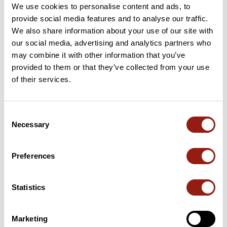
We use cookies to personalise content and ads, to
11 km
Col de Grange Michel
749 m
provide social media features and to analyse our traffic.
We also share information about your use of our site with
16 km
Col du Pilori
885 m
our social media, advertising and analytics partners who
may combine it with other information that you’ve
17 km
Col des Mille Martyrs
874 m
provided to them or that they’ve collected from your use
of their services.
18 km
Le Col
893 m
19 km
Col du Loup
888 m
Consent
Necessary
Selection
20 km
Col du Pilori
885 m
Preferences
Cols extraits du catalogue du Club des Cent Cols
Statistics
Résumé
Découvrez ce parcours de VTT de 36,8 km à proximité de
Coublevie. Il présente une ascension cumulée de plus de 820m.
Marketing
Prévoyez environ 4 heures et 50 minutes pour réaliser ce