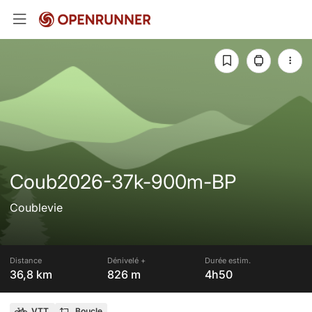
Coub2026-37k-900m-BP
Coublevie
Distance
Dénivelé +
Durée estim.
36,8 km
826 m
4h50
VTT
Boucle