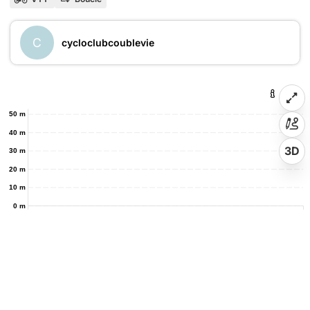
C
cycloclubcoublevie
50 m
40 m
3D
30 m
20 m
10 m
0 m