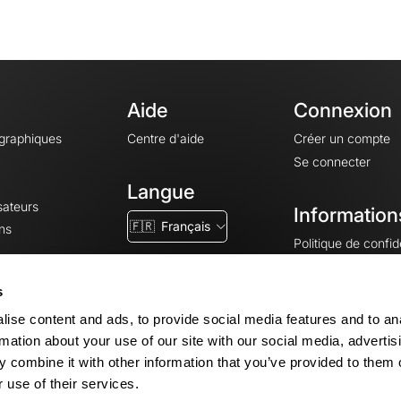
Aide
Connexion
ographiques
Centre d'aide
Créer un compte
Se connecter
Langue
sateurs
Information
🇫🇷
Français
ns
Politique de confide
CGV
CGU
s
Mentions légales
ise content and ads, to provide social media features and to an
Paramètres des co
rmation about your use of our site with our social media, advertis
 combine it with other information that you’ve provided to them o
 use of their services.