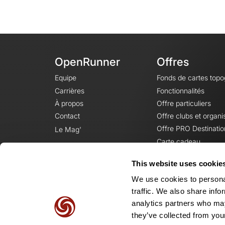
OpenRunner
Offres
Equipe
Fonds de cartes top
Carrières
Fonctionnalités
À propos
Offre particuliers
Contact
Offre clubs et organi
Offre PRO Destinatio
Le Mag'
Carte cadeau
This website uses cookie
We use cookies to personal
traffic. We also share info
analytics partners who may
they’ve collected from your