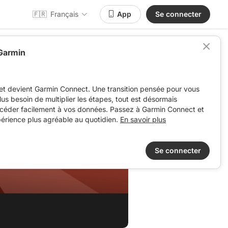
🇫🇷
Français
App
Se connecter
 Garmin
et devient Garmin Connect. Une transition pensée pour vous
 plus besoin de multiplier les étapes, tout est désormais
ccéder facilement à vos données. Passez à Garmin Connect et
périence plus agréable au quotidien.
En savoir plus
Se connecter