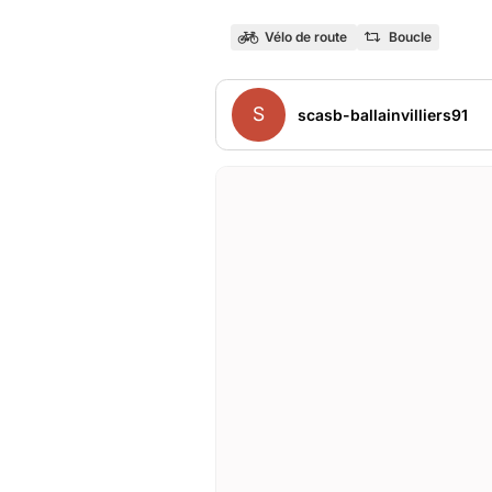
Vélo de route
Boucle
S
scasb-ballainvilliers91