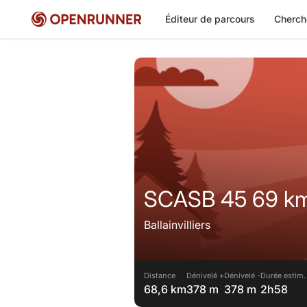
Éditeur de parcours
Cherch
SCASB 45 69 k
Ballainvilliers
Distance
Dénivelé +
Dénivelé -
Durée estim.
68,6 km
378 m
378 m
2h58