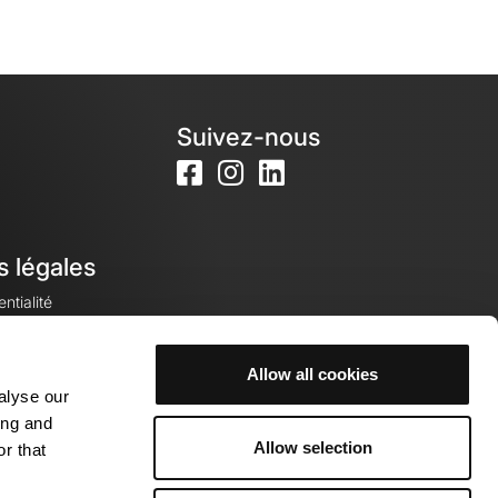
Suivez-nous
s légales
ntialité
Allow all cookies
alyse our
okies
ing and
Allow selection
r that