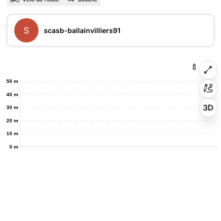
S
scasb-ballainvilliers91
50 m
40 m
3D
30 m
20 m
10 m
0 m