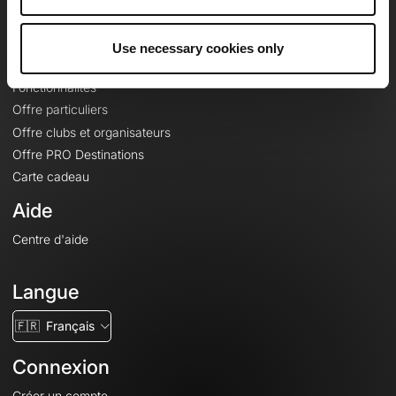
Le Mag'
Offres
Use necessary cookies only
Fonds de cartes topographiques
Fonctionnalités
Offre particuliers
Offre clubs et organisateurs
Offre PRO Destinations
Carte cadeau
Aide
Centre d'aide
Langue
🇫🇷
Français
Connexion
Créer un compte