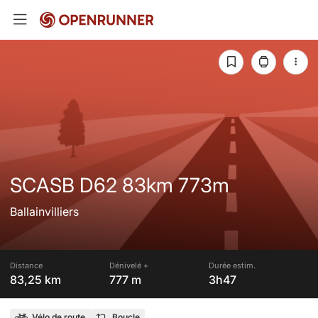
SCASB D62 83km 773m
Ballainvilliers
Distance
Dénivelé +
Durée estim.
83,25 km
777 m
3h47
Vélo de route
Boucle