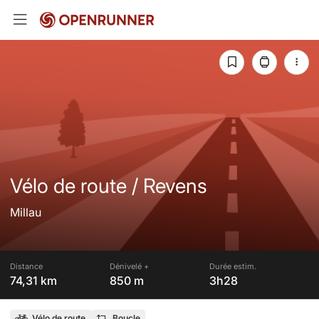
Vélo de route / Revens
Millau
Distance
Dénivelé +
Durée estim.
74,31 km
850 m
3h28
Vélo de route
Boucle