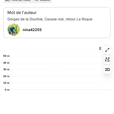
Mot de l'auteur
nina42255
50 m
40 m
3D
30 m
20 m
10 m
0 m