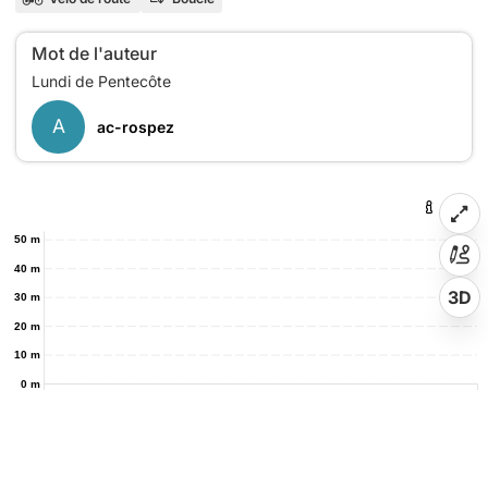
Mot de l'auteur
A
ac-rospez
50 m
40 m
3D
30 m
20 m
10 m
0 m