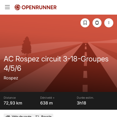
AC Rospez circuit 3-18-Groupes
4/5/6
Rospez
Distance
Dénivelé +
Durée estim.
72,93 km
638 m
3h18
Vélo de route
Boucle