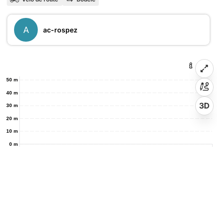
A
ac-rospez
50 m
40 m
3D
30 m
20 m
10 m
0 m