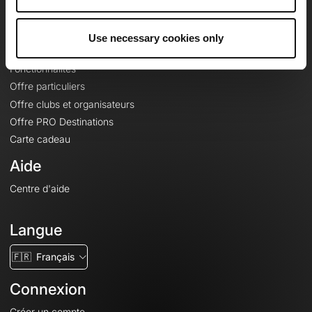
Le Mag'
Offres
Use necessary cookies only
Fonds de cartes topographiques
Fonctionnalités
Offre particuliers
Offre clubs et organisateurs
Offre PRO Destinations
Carte cadeau
Aide
Centre d'aide
Langue
🇫🇷
Français
Connexion
Créer un compte