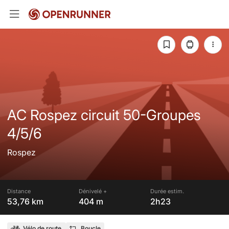
AC Rospez circuit 50-Groupes
4/5/6
Rospez
Distance
Dénivelé +
Durée estim.
53,76 km
404 m
2h23
Vélo de route
Boucle