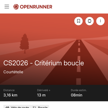
CS2026 - Critérium boucle
Courtételle
Distance
Dénivelé +
Durée estim.
3,16 km
13 m
08min
Vélo de route
Boucle