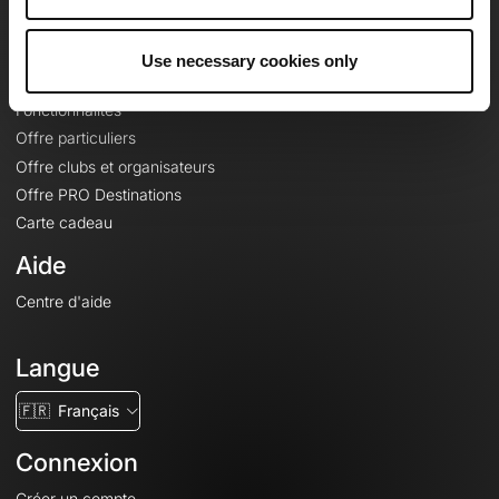
Le Mag'
Offres
Use necessary cookies only
Fonds de cartes topographiques
Fonctionnalités
Offre particuliers
Offre clubs et organisateurs
Offre PRO Destinations
Carte cadeau
Aide
Centre d'aide
Langue
🇫🇷
Français
Connexion
Créer un compte