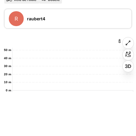
R
raubert4
50 m
40 m
3D
30 m
20 m
10 m
0 m