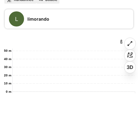
L
limorando
50 m
40 m
3D
30 m
20 m
10 m
0 m