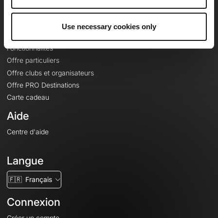
Le Mag'
Offres
Use necessary cookies only
Fonds de cartes topographiques
Fonctionnalités
Offre particuliers
Offre clubs et organisateurs
Offre PRO Destinations
Carte cadeau
Aide
Centre d'aide
Langue
🇫🇷
Français
Connexion
Créer un compte