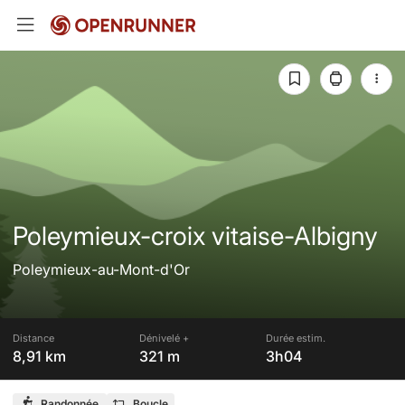
Poleymieux-croix vitaise-Albigny
Poleymieux-au-Mont-d'Or
Distance
Dénivelé +
Durée estim.
8,91 km
321 m
3h04
Randonnée
Boucle