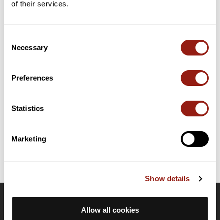
of their services.
Ajouter un avis
Consent
Résumé
Necessary
Selection
Découvrez ce parcours de VTT de 35,4 km à proximité de
Gramat. Il présente une ascension cumulée de plus de 460m.
Prévoyez environ 4 heures et 16 minutes pour réaliser ce
Preferences
parcours.
Statistics
Date de création du parcours: 31 janvier 2026 à 06:50:00.
Dernière modification de la fiche parcours: 31 janvier 2026 à 06:55:58.
Identifiant du parcours: 23277973
Marketing
Show details
OpenRunner
Allow all cookies