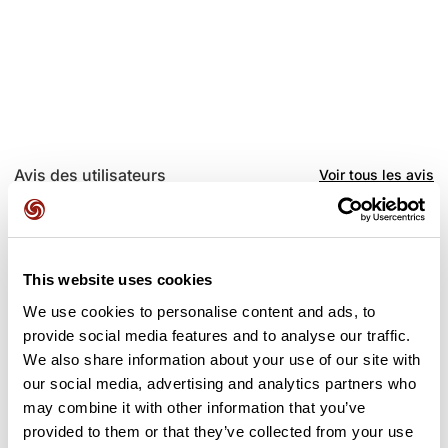
Avis des utilisateurs
Voir tous les avis
2,0
•
1 avis
3 mai 2026
This website uses cookies
Aucun balisage en cours comme
renseigné.Quelques secteurs (entre
We use cookies to personalise content and ads, to
Gramat et Lavergne)pas du tout
provide social media features and to analyse our traffic.
entretenu.
We also share information about your use of our site with
our social media, advertising and analytics partners who
P
pat24211
may combine it with other information that you’ve
provided to them or that they’ve collected from your use