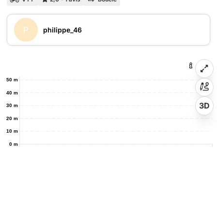
P
philippe_46
50 m
40 m
3D
30 m
20 m
10 m
0 m