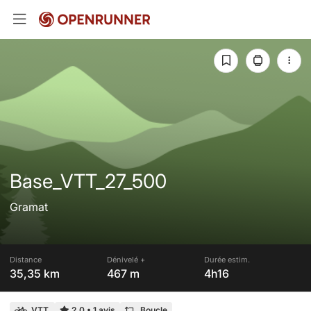
Base_VTT_27_500
Gramat
Distance
Dénivelé +
Durée estim.
35,35 km
467 m
4h16
VTT
2,0
•
1 avis
Boucle