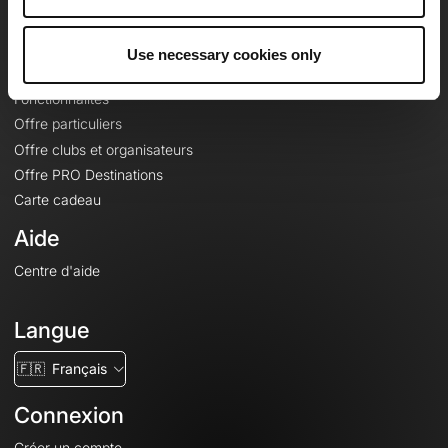
Le Mag'
Offres
Use necessary cookies only
Fonds de cartes topographiques
Fonctionnalités
Offre particuliers
Offre clubs et organisateurs
Offre PRO Destinations
Carte cadeau
Aide
Centre d'aide
Langue
🇫🇷
Français
Connexion
Créer un compte