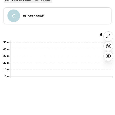
C
crlbernac65
50 m
40 m
3D
30 m
20 m
10 m
0 m