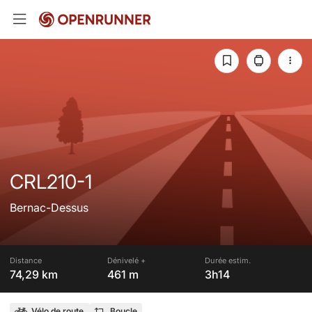
CRL210-1
Bernac-Dessus
Distance
Dénivelé +
Durée estim.
74,29 km
461 m
3h14
Vélo de route
Boucle