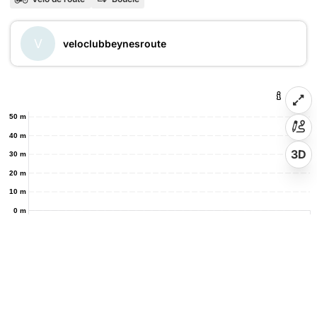
V
veloclubbeynesroute
50 m
40 m
3D
30 m
20 m
10 m
0 m