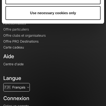
Le Mag'
Offres
Use necessary cookies only
Fonds de cartes topographiques
Fonctionnalités
Offre particuliers
Offre clubs et organisateurs
Offre PRO Destinations
Carte cadeau
Aide
Centre d'aide
Langue
🇫🇷
Français
Connexion
Créer un compte