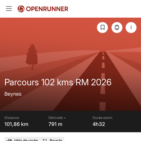
Parcours 102 kms RM 2026
Beynes
Distance
Dénivelé +
Durée estim.
101,86 km
791 m
4h32
Vélo de route
Boucle