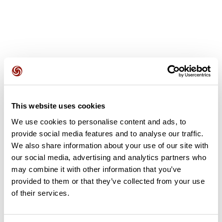
Avis des utilisateurs
This website uses cookies
Soyez le premier à ajouter un avis !
We use cookies to personalise content and ads, to
provide social media features and to analyse our traffic.
We also share information about your use of our site with
our social media, advertising and analytics partners who
Ajouter un avis
may combine it with other information that you’ve
provided to them or that they’ve collected from your use
of their services.
Résumé
Découvrez ce parcours de trail de 10,7 km à proximité de Igny.