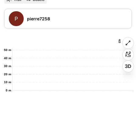
P
pierre7258
50 m
40 m
3D
30 m
20 m
10 m
0 m