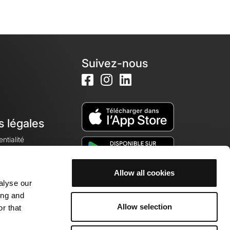
Suivez-nous
s légales
ntialité
Allow all cookies
alyse our
okies
ing and
Allow selection
r that