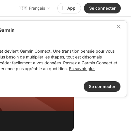
🇫🇷
Français
App
Se connecter
 Garmin
et devient Garmin Connect. Une transition pensée pour vous
 plus besoin de multiplier les étapes, tout est désormais
ccéder facilement à vos données. Passez à Garmin Connect et
périence plus agréable au quotidien.
En savoir plus
Se connecter