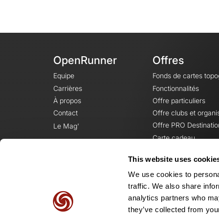
OpenRunner
Offres
Equipe
Fonds de cartes top
Carrières
Fonctionnalités
À propos
Offre particuliers
Contact
Offre clubs et organi
Offre PRO Destinatio
Le Mag'
Carte cadeau
This website uses cookie
We use cookies to personal
traffic. We also share info
analytics partners who may
they’ve collected from your