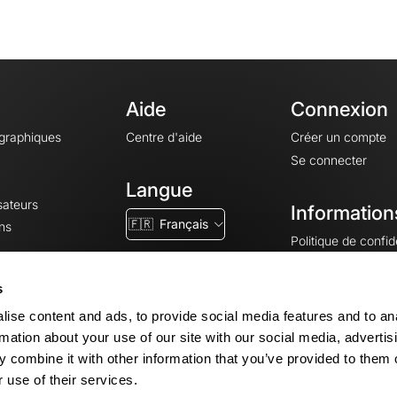
Aide
Connexion
ographiques
Centre d'aide
Créer un compte
Se connecter
Langue
sateurs
Information
🇫🇷
Français
ns
Politique de confide
CGV
CGU
s
Mentions légales
ise content and ads, to provide social media features and to an
Paramètres des co
rmation about your use of our site with our social media, advertis
 combine it with other information that you’ve provided to them o
 use of their services.