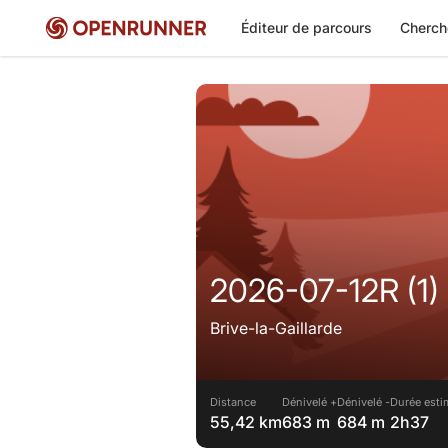
Éditeur de parcours
Cherch
2026-07-12R (1)
Brive-la-Gaillarde
Distance
Dénivelé +
Dénivelé -
Durée esti
55,42 km
683 m
684 m
2h37