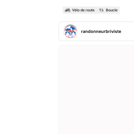
Vélo de route
Boucle
randonneurbriviste