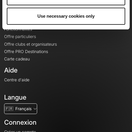
Le Mag'
Offres
Use necessary cookies only
Fonds de cartes topographiques
Fonctionnalités
Offre particuliers
Offre clubs et organisateurs
Offre PRO Destinations
Carte cadeau
Aide
Centre d'aide
Langue
🇫🇷
Français
Connexion
Créer un compte