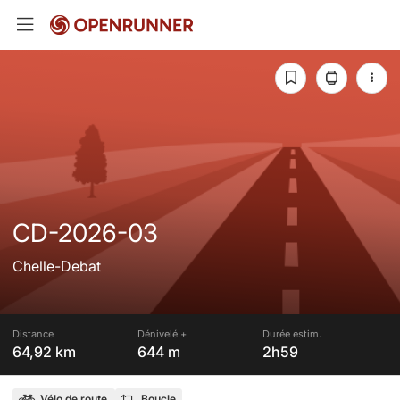
CD-2026-03
Chelle-Debat
Distance
Dénivelé +
Durée estim.
64,92 km
644 m
2h59
Vélo de route
Boucle