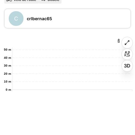
C
crlbernac65
50 m
40 m
3D
30 m
20 m
10 m
0 m