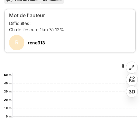
Mot de l'auteur
Difficultés :
R
rene313
50 m
40 m
3D
30 m
20 m
10 m
0 m