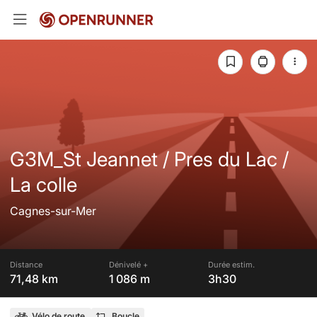
G3M_St Jeannet / Pres du Lac /
La colle
Cagnes-sur-Mer
Distance
Dénivelé +
Durée estim.
71,48 km
1 086 m
3h30
Vélo de route
Boucle