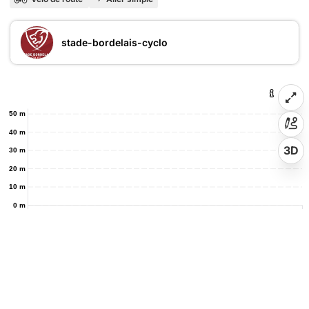
stade-bordelais-cyclo
50 m
40 m
3D
30 m
20 m
10 m
0 m