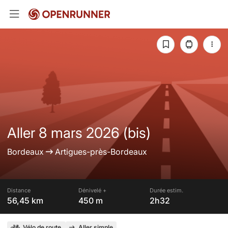
Aller 8 mars 2026 (bis)
Bordeaux
Artigues-près-Bordeaux
Distance
Dénivelé +
Durée estim.
56,45 km
450 m
2h32
Vélo de route
Aller simple