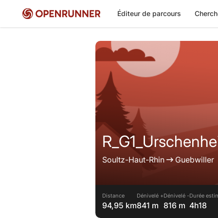
Éditeur de parcours
Cherch
R_G1_Urschenhe
Soultz-Haut-Rhin
Guebwiller
Distance
Dénivelé +
Dénivelé -
Durée esti
94,95 km
841 m
816 m
4h18