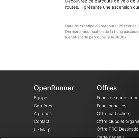
Découvrez ce parcours de vélo de 9
routes. Il présente une ascension c
Date de création du parcours: 25 février 
Dernière modification de la fiche parcour
Identifiant du parcours: 23438807
OpenRunner
Offres
Equipe
Fonds de cartes top
Carrières
Fonctionnalités
À propos
Offre particuliers
Contact
Offre clubs et organi
Offre PRO Destinatio
Le Mag'
Carte cadeau