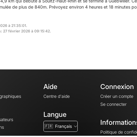
4,9 km qui débute à Soultz-Haut-Rhin et se termine à Guebwiller. 
umulée de plus de 840m. Prévoyez environ 4 heures et 18 minutes pou
2026 à 21:35:01.
s: 27 février 2026 à 09:15:42.
Aide
Connexion
ographiques
Centre d'aide
Créer un compte
Se connecter
Langue
sateurs
Information
🇫🇷
Français
ns
Politique de confide