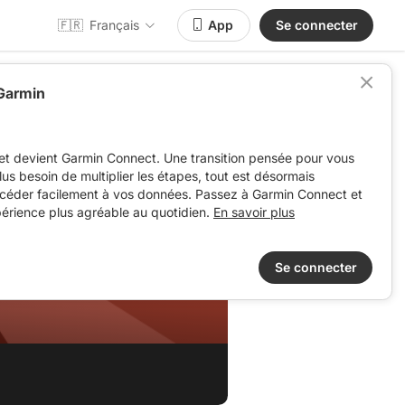
🇫🇷
Français
App
Se connecter
 Garmin
et devient Garmin Connect. Une transition pensée pour vous
 plus besoin de multiplier les étapes, tout est désormais
ccéder facilement à vos données. Passez à Garmin Connect et
périence plus agréable au quotidien.
En savoir plus
Se connecter