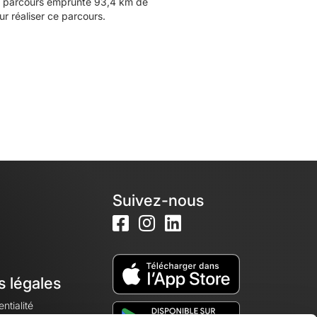
Ce parcours emprunte 93,4 km de
r réaliser ce parcours.
Suivez-nous
s légales
ntialité