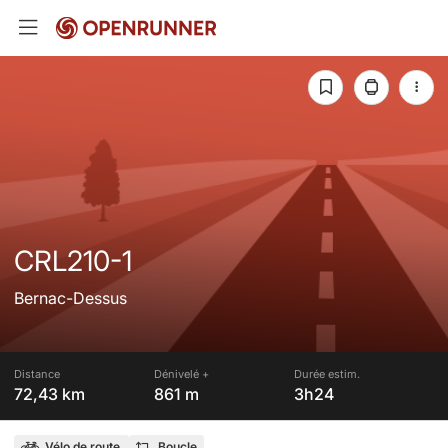
CRL210-1
Bernac-Dessus
Distance
Dénivelé +
Durée estim.
72,43 km
861 m
3h24
Vélo de route
Boucle