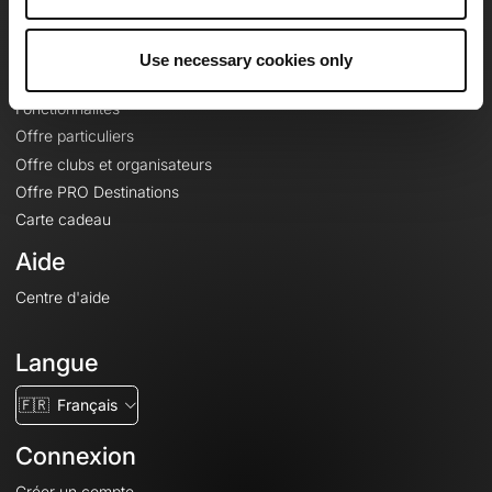
Le Mag'
Offres
Use necessary cookies only
Fonds de cartes topographiques
Fonctionnalités
Offre particuliers
Offre clubs et organisateurs
Offre PRO Destinations
Carte cadeau
Aide
Centre d'aide
Langue
🇫🇷
Français
Connexion
Créer un compte