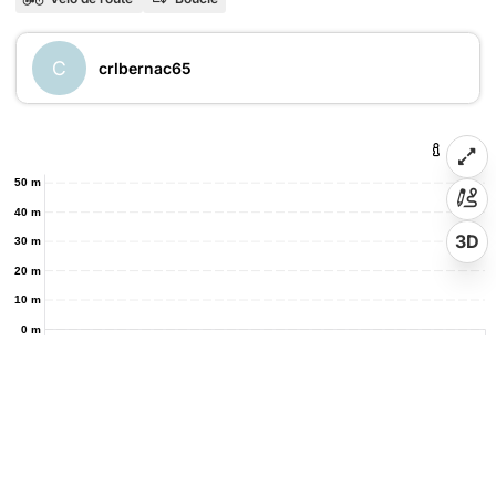
C
crlbernac65
50 m
40 m
3D
30 m
20 m
10 m
0 m