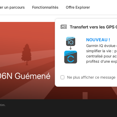
er un parcours
Fonctionnalités
Offre Explorer
Transfert vers les GPS
NOUVEAU !
Garmin IQ évolue 
simplifier la vie :
centralisé pour a
profitez d’une ex
06N Guémené
Ne plus afficher ce message
tim.