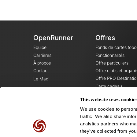
OpenRunner
Offres
Equipe
Fonds de cartes top
Carrières
Fonctionnalités
À propos
Offre particuliers
Contact
Offre clubs et organi
Offre PRO Destinatio
Le Mag'
Carte cadeau
This website uses cookie
We use cookies to personal
traffic. We also share info
analytics partners who may
they’ve collected from your