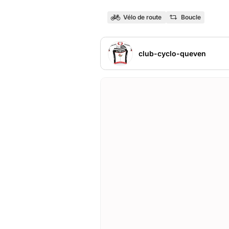
Vélo de route
Boucle
club-cyclo-queven