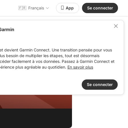
🇫🇷
Français
App
Se connecter
 Garmin
et devient Garmin Connect. Une transition pensée pour vous
 plus besoin de multiplier les étapes, tout est désormais
ccéder facilement à vos données. Passez à Garmin Connect et
périence plus agréable au quotidien.
En savoir plus
Se connecter