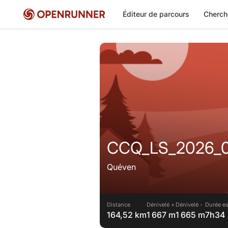
Éditeur de parcours
Cherch
CCQ_LS_2026_
Quéven
Distance
Dénivelé +
Dénivelé -
Durée es
164,52 km
1 667 m
1 665 m
7h34