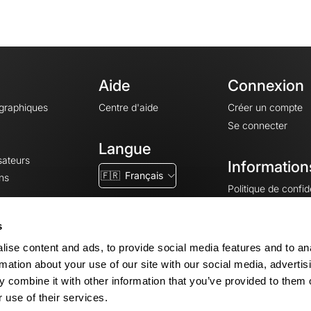
Aide
Connexion
ographiques
Centre d'aide
Créer un compte
Se connecter
Langue
sateurs
Information
🇫🇷
Français
ns
Politique de confide
CGV
CGU
s
Mentions légales
ise content and ads, to provide social media features and to an
Paramètres des co
rmation about your use of our site with our social media, advertis
 combine it with other information that you’ve provided to them o
 use of their services.