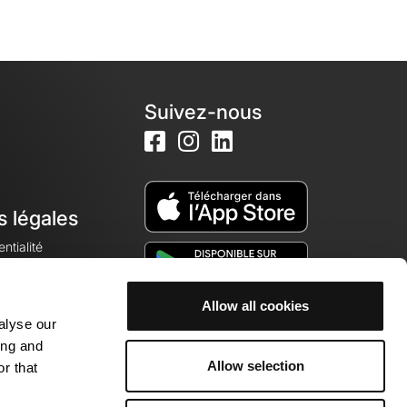
Suivez-nous
s légales
ntialité
Allow all cookies
alyse our
okies
ing and
Allow selection
r that