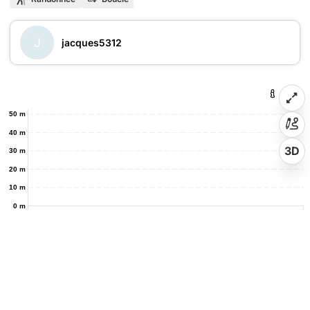
J
jacques5312
50 m
40 m
3D
30 m
20 m
10 m
0 m