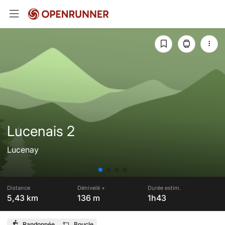
Lucenais 2
Lucenay
Distance
Dénivelé +
Durée estim.
5,43 km
136 m
1h43
Randonnée
Boucle