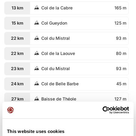
13 km
Col de la Cabre
165 m
15 km
Col Gueydon
125 m
22 km
Col du Mistral
93 m
22 km
Col de la Laouve
80 m
23 km
Col du Mistral
93 m
24 km
Col de Belle Barbe
45 m
27 km
Baisse de Théole
127 m
27 km
Baisse de la Croix de Mourrefrey
140 m
28 km
Col du Caneiret
115 m
This website uses cookies