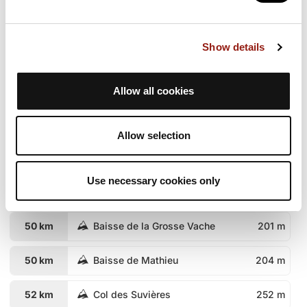
42 km
Baisse des Cascades
263 m
Show details
44 km
Col des Trois Termes
303 m
46 km
Col des Suvières
252 m
Allow all cookies
47 km
Baisse de Mathieu
204 m
Allow selection
48 km
Baisse de la Grosse Vache
201 m
Use necessary cookies only
49 km
Baisse de la Petite Vache
205 m
50 km
Baisse de la Grosse Vache
201 m
50 km
Baisse de Mathieu
204 m
52 km
Col des Suvières
252 m