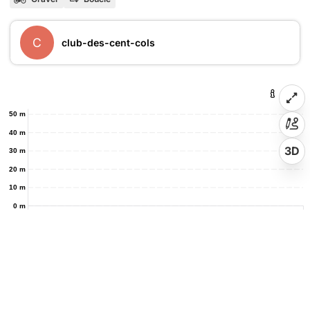
C
club-des-cent-cols
50 m
40 m
3D
30 m
20 m
10 m
0 m