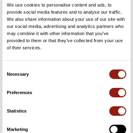
We use cookies to personalise content and ads, to
28 km
Baisse de la Croix de Mourrefrey
140 m
provide social media features and to analyse our traffic.
We also share information about your use of our site with
30 km
Baisse de l'Aire
85 m
our social media, advertising and analytics partners who
may combine it with other information that you’ve
33 km
Baisse des Crapauds
164 m
provided to them or that they’ve collected from your use
of their services.
33 km
Col de l'Evêque
160 m
36 km
Baisse des Sangliers
250 m
Consent
Necessary
Selection
36 km
Col des Lentisques
263 m
Preferences
38 km
Col Martin
270 m
Statistics
39 km
Col Notre Dame
323 m
41 km
Col de la Cadière
241 m
Marketing