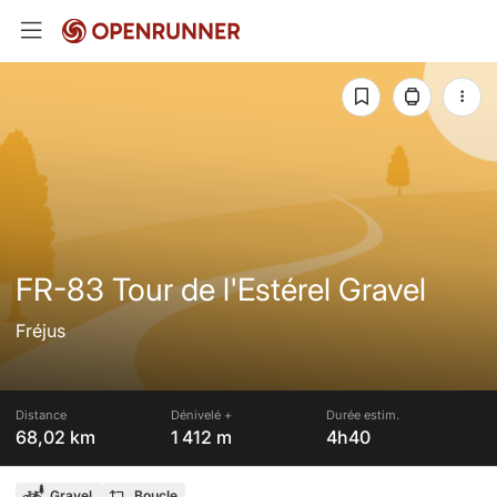
FR-83 Tour de l'Estérel Gravel
Fréjus
Distance
Dénivelé +
Durée estim.
68,02 km
1 412 m
4h40
Gravel
Boucle