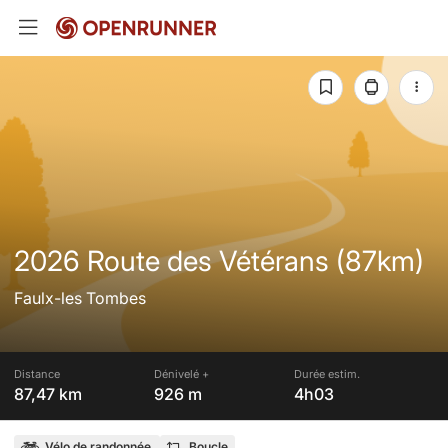
2026 Route des Vétérans (87km)
Faulx-les Tombes
Distance
Dénivelé +
Durée estim.
87,47 km
926 m
4h03
Vélo de randonnée
Boucle