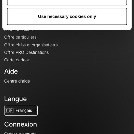
Le Mag'
Offres
Use necessary cookies only
Fonds de cartes topographiques
Fonctionnalités
Offre particuliers
Offre clubs et organisateurs
Offre PRO Destinations
Carte cadeau
Aide
Centre d'aide
Langue
🇫🇷
Français
Connexion
Créer un compte