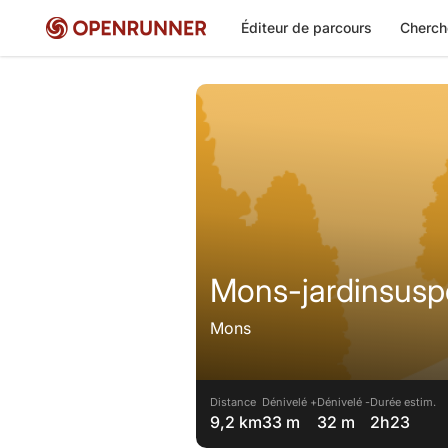
Éditeur de parcours
Cherch
Mons-jardinsus
Mons
Distance
Dénivelé +
Dénivelé -
Durée estim.
9,2 km
33 m
32 m
2h23