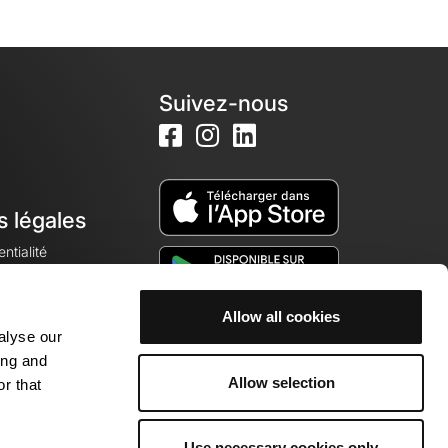
Suivez-nous
s légales
ntialité
Allow all cookies
alyse our
okies
ing and
Allow selection
r that
Use necessary cookies only