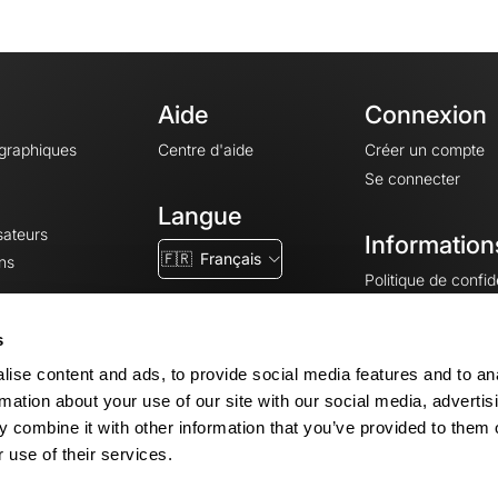
Aide
Connexion
ographiques
Centre d'aide
Créer un compte
Se connecter
Langue
sateurs
Information
🇫🇷
Français
ns
Politique de confide
CGV
CGU
s
Mentions légales
ise content and ads, to provide social media features and to an
Paramètres des co
rmation about your use of our site with our social media, advertis
 combine it with other information that you’ve provided to them o
 use of their services.