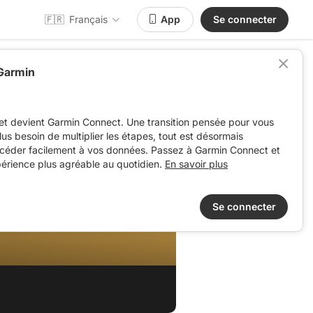
🇫🇷
Français
App
Se connecter
 Garmin
et devient Garmin Connect. Une transition pensée pour vous
 plus besoin de multiplier les étapes, tout est désormais
ccéder facilement à vos données. Passez à Garmin Connect et
périence plus agréable au quotidien.
En savoir plus
Se connecter