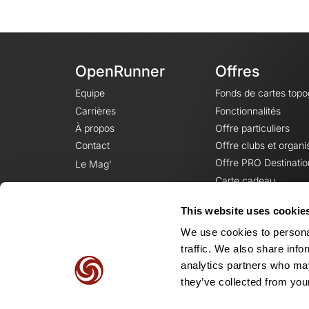
OpenRunner
Offres
Equipe
Fonds de cartes top
Carrières
Fonctionnalités
À propos
Offre particuliers
Contact
Offre clubs et organi
Offre PRO Destinatio
Le Mag'
Carte cadeau
This website uses cookie
We use cookies to personal
traffic. We also share info
analytics partners who may
they’ve collected from your