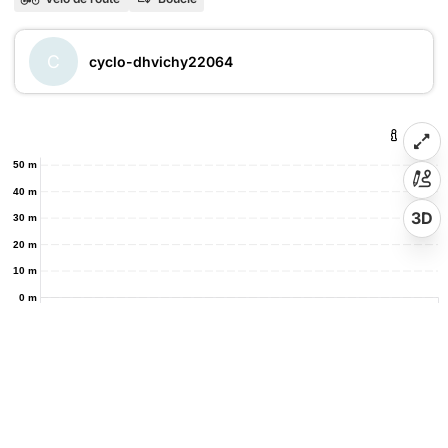
C
cyclo-dhvichy22064
50 m
40 m
3D
30 m
20 m
10 m
0 m