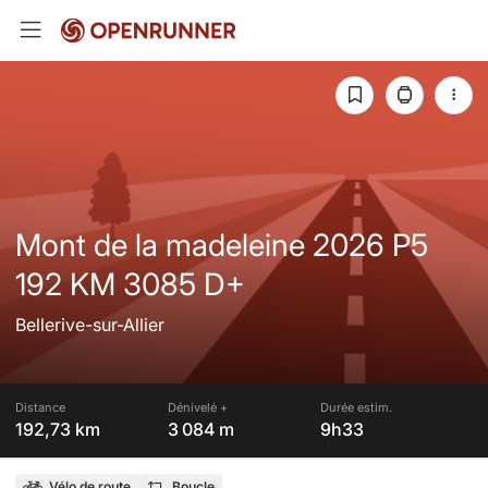
Mont de la madeleine 2026 P5
192 KM 3085 D+
Bellerive-sur-Allier
Distance
Dénivelé +
Durée estim.
192,73 km
3 084 m
9h33
Vélo de route
Boucle