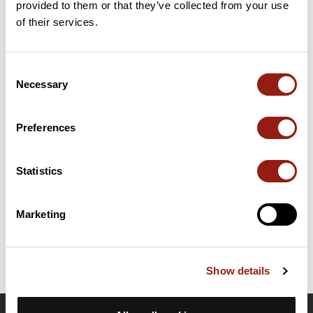
provided to them or that they’ve collected from your use
54 km
Col du Beau Louis
824 m
of their services.
Cols extraits du catalogue du Club des Cent Cols
Consent
Necessary
Selection
Résumé
Découvrez ce parcours de vélo de 98,2 km à proximité de
Bellerive-sur-Allier. Il présente une ascension cumulée de plus
Preferences
de 1210m. Prévoyez environ 4 heures et 39 minutes pour
réaliser ce parcours.
Statistics
Date de création du parcours: 24 mars 2026 à 13:42:55.
Dernière modification de la fiche parcours: 6 avril 2026 à 15:29:48.
Marketing
Identifiant du parcours: 23630684
Show details