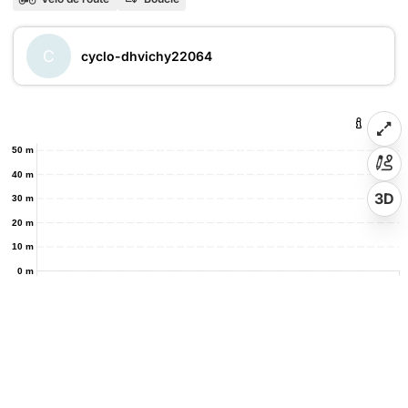
C
cyclo-dhvichy22064
50 m
40 m
3D
30 m
20 m
10 m
0 m