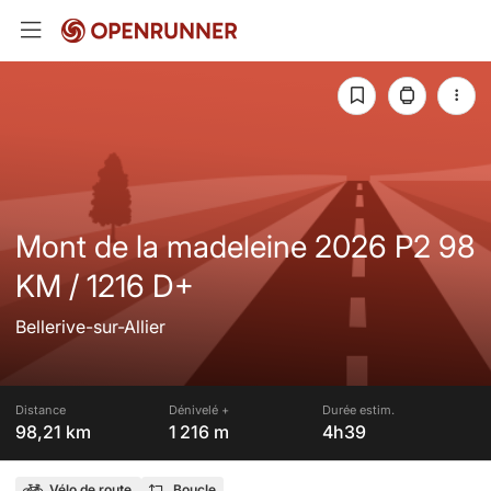
Mont de la madeleine 2026 P2 98
KM / 1216 D+
Bellerive-sur-Allier
Distance
Dénivelé +
Durée estim.
98,21 km
1 216 m
4h39
Vélo de route
Boucle