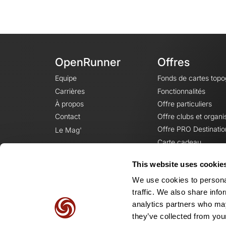
OpenRunner
Offres
Equipe
Fonds de cartes top
Carrières
Fonctionnalités
À propos
Offre particuliers
Contact
Offre clubs et organi
Offre PRO Destinatio
Le Mag'
Carte cadeau
This website uses cookie
We use cookies to personal
traffic. We also share info
analytics partners who may
they’ve collected from your