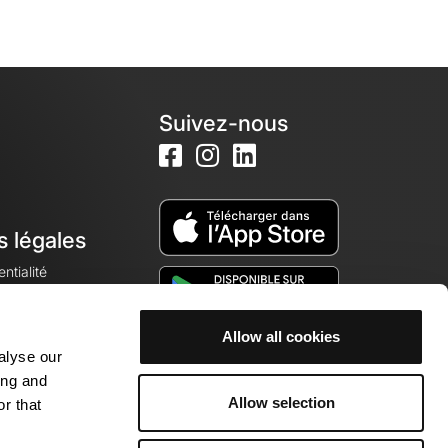
Suivez-nous
s légales
ntialité
Allow all cookies
alyse our
okies
ing and
Allow selection
r that