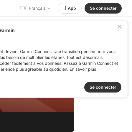
🇫🇷
Français
App
Se connecter
 Garmin
et devient Garmin Connect. Une transition pensée pour vous
 plus besoin de multiplier les étapes, tout est désormais
ccéder facilement à vos données. Passez à Garmin Connect et
périence plus agréable au quotidien.
En savoir plus
Se connecter