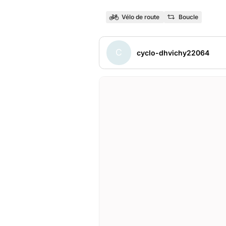
Vélo de route
Boucle
C
cyclo-dhvichy22064