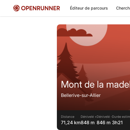
Éditeur de parcours
Cherch
Mont de la made
Bellerive-sur-Allier
Distance
Dénivelé +
Dénivelé -
Durée estim
71,24 km
848 m
846 m
3h21