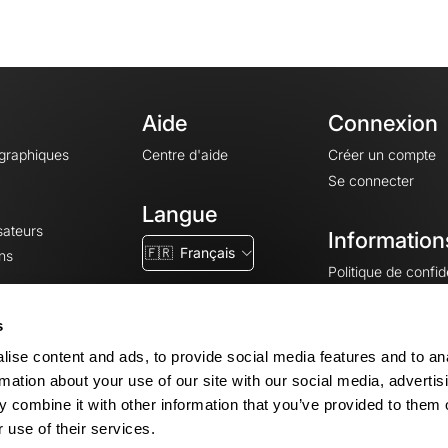
Aide
Connexion
ographiques
Centre d'aide
Créer un compte
Se connecter
Langue
sateurs
Information
🇫🇷
Français
ns
Politique de confide
CGV
CGU
s
Mentions légales
ise content and ads, to provide social media features and to an
Paramètres des co
rmation about your use of our site with our social media, advertis
 combine it with other information that you’ve provided to them o
 use of their services.