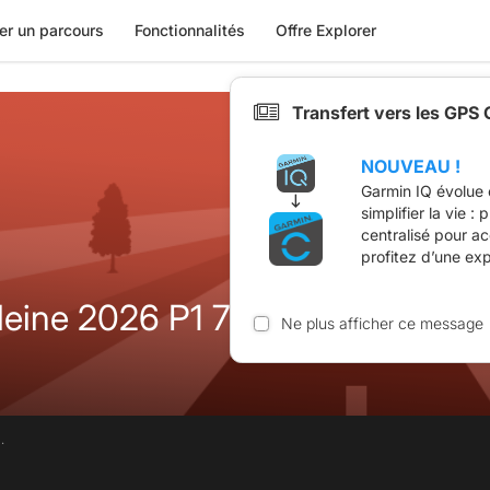
er un parcours
Fonctionnalités
Offre Explorer
Transfert vers les GPS
NOUVEAU !
Garmin IQ évolue 
simplifier la vie :
centralisé pour a
profitez d’une ex
leine 2026 P1 72 KM / 854 D+
Ne plus afficher ce message
.