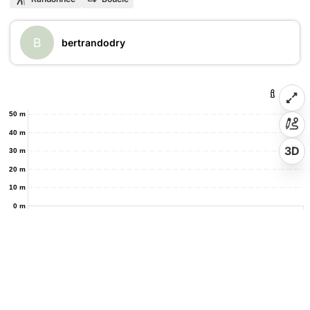
B
bertrandodry
50 m
40 m
3D
30 m
20 m
10 m
0 m