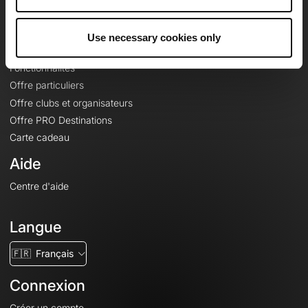
Le Mag'
Offres
Use necessary cookies only
Fonds de cartes topographiques
Fonctionnalités
Offre particuliers
Offre clubs et organisateurs
Offre PRO Destinations
Carte cadeau
Aide
Centre d'aide
Langue
🇫🇷
Français
Connexion
Créer un compte