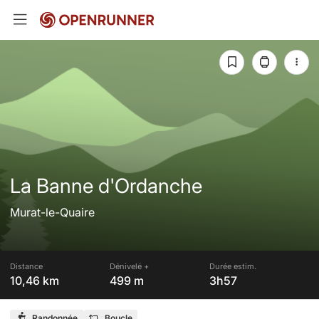
La Banne d'Ordanche
Murat-le-Quaire
Distance
Dénivelé +
Durée estim.
10,46 km
499 m
3h57
Randonnée
Boucle