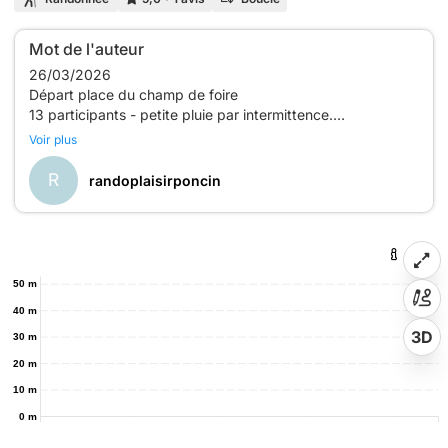
Mot de l'auteur
26/03/2026
Départ place du champ de foire
13 participants - petite pluie par intermittence.
Voir plus
R
randoplaisirponcin
50 m
40 m
3D
30 m
20 m
10 m
0 m