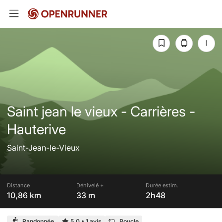
Saint jean le vieux - Carrières -
Hauterive
Saint-Jean-le-Vieux
Distance
Dénivelé +
Durée estim.
10,86 km
33 m
2h48
Randonnée
5,0
•
1 avis
Boucle